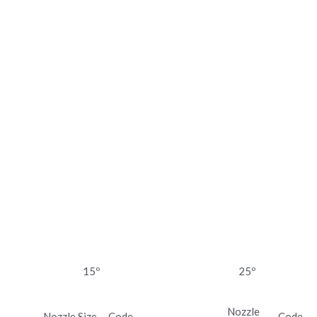
15º
25º
Nozzle 