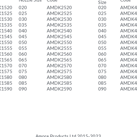
Nozzle Size
Code
Code
Size
1520
020
AMDK2520
020
AMDK4
1525
025
AMDK2525
025
AMDK4
1530
030
AMDK2530
030
AMDK4
1535
035
AMDK2535
035
AMDK4
1540
040
AMDK2540
040
AMDK4
1545
045
AMDK2545
045
AMDK4
1550
050
AMDK2550
050
AMDK4
1555
055
AMDK2555
055
AMDK4
1560
060
AMDK2560
060
AMDK4
1565
065
AMDK2565
065
AMDK4
1570
070
AMDK2570
070
AMDK4
1575
075
AMDK2575
075
AMDK4
1580
080
AMDK2580
080
AMDK4
1585
085
AMDK2585
085
AMDK4
1590
090
AMDK2590
090
AMDK4